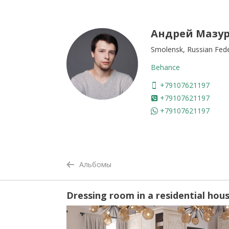
Андрей Мазу
Smolensk, Russian Fed
Behance
+79107621197
+79107621197
+79107621197
Альбомы
Dressing room in a residential hou