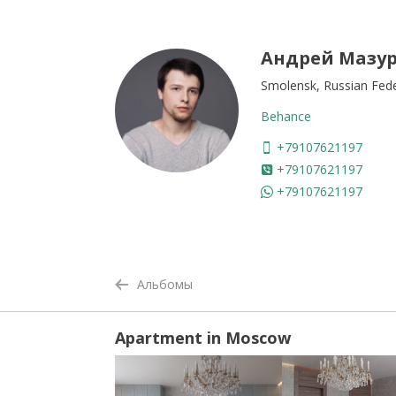
Андрей Мазу
Smolensk, Russian Fed
Behance
+79107621197
+79107621197
+79107621197
Альбомы
Apartment in Moscow